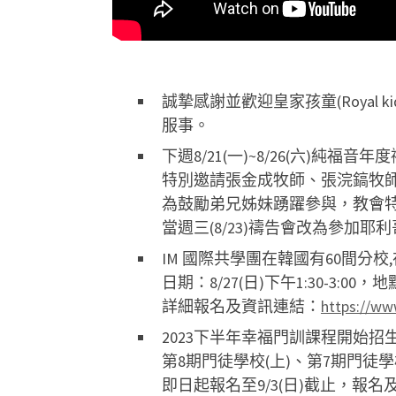
誠摯感謝並歡迎皇家孩童(Roya
服事。
下週8/21(一)~8/26(六)
特別邀請張金成牧師、張浣鎬牧
為鼓勵弟兄姊妹踴躍參與，教會特別
當週三(8/23)禱告會改為參加耶
IM 國際共學團在韓國有60間
日期：8/27(日)下午1:30-
詳細報名及資訊連結：
https://ww
2023下半年幸福門訓課程開始招
第8期門徒學校(上)、第7期門徒學
即日起報名至9/3(日)截止，