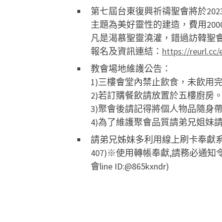
第七屆台東復興祈禱聖會將於202
主題為美好靈性的建造，費用20
凡是渴慕聖靈澆灌，錯過訪韓聖
報名及資訊連結：
https://reurl.c
教會場地維護公告：
1)三樓會堂內禁止飲食，未飲用
2)若訂購餐飲請放置於五樓廚房
3)聚會後請記得將個人物品隨身
4)為了維護聚會品質請弟兄姐妹
請弟兄姊妹多利用線上刷卡奉獻系統及
407)※使用轉帳奉獻,請務必通知令
會line ID:@865kxndr)