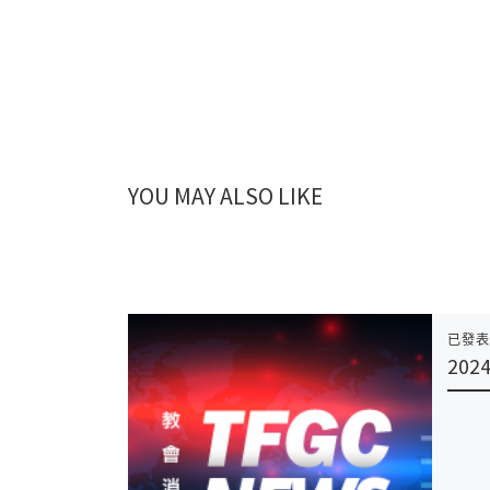
YOU MAY ALSO LIKE
已發
202