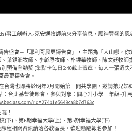
l kids)事工創辦人-克安通牧師前來分享信息，願神豐盛
純福音年度禱告盛會—「耶利哥晨更禱告會」，主題為「大山哪，
師、葉錕沺牧師、李彰恩牧師、朴鍾華牧師、陳文廷牧師
預備全勤獎 (集點卡每日6:40截止蓋章、每人一張遺失
利哥晨更禱告會。
分校,在台灣也即將於明年2月開始第一間共學團，邀請弟兄
3:00，地點：台北基督徒聚會，參與對象：關心升小學一年級~
w.beclass.com/rid=274b1e5649ca8b7d763c
生囉！
校(下)、第6期幸福大學(上)、第5期幸福大學(下)
報名及課程相關資訊請洽各教區長，歡迎踴躍報名參加！