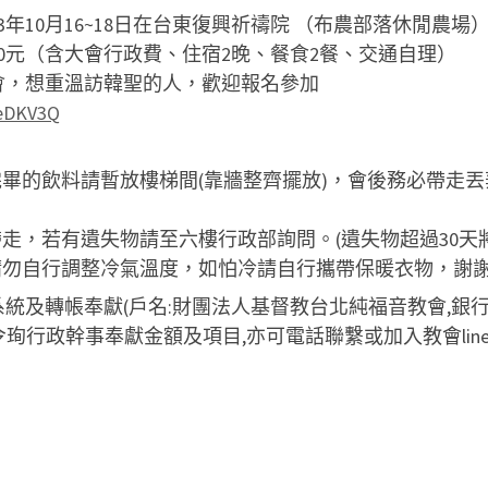
3年10月16~18日在台東復興祈禱院 （布農部落休閒農場
00元（含大會行政費、住宿2晚、餐食2餐、交通自理）
會，想重溫訪韓聖的人，歡迎報名參加
c/eDKV3Q
完畢的飲料請暫放樓梯間(靠牆整齊擺放)，會後務必帶走丟
。
帶走，若有遺失物請至六樓行政部詢問。(遺失物超過30天
請勿自行調整冷氣溫度，如怕冷請自行攜帶保暖衣物，謝
轉帳奉獻(戶名:財團法人基督教台北純福音教會,銀行:第一銀行
珣行政幹事奉獻金額及項目,亦可電話聯繫或加入教會line官方好友