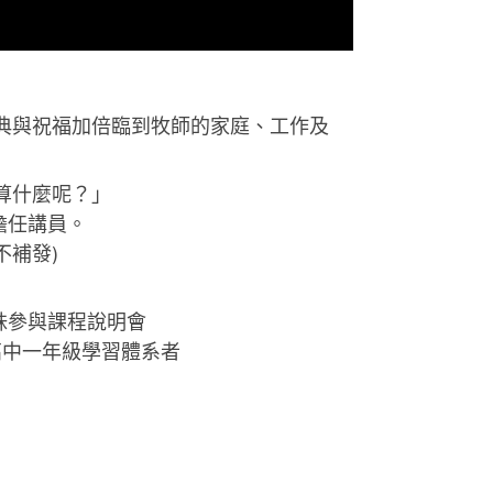
的恩典與祝福加倍臨到牧師的家庭、工作及
你算什麼呢？」
擔任講員。
不補發)
姊妹參與課程說明會
升高中一年級學習體系者