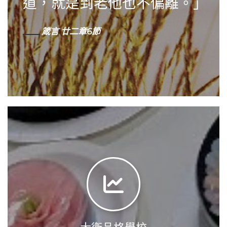
道，就是到老他也不偏離。」
箴言 廿二章6節