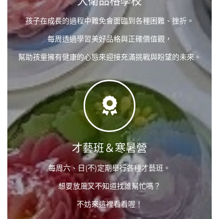
大衛品格學校
孩子在成長的過程中難免會面臨到各種困難、挫折。
每周透過學習美好品格與正確價值觀，
幫助孩童擁有健康的心態來迎接充滿挑戰與盼望的未來。
才藝班＆寒暑營
每周六、日(不)定期舉行各種才藝班。
想要放風又不知道找誰幫忙嗎？
不妨來這裡看看喔！