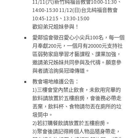
11/11(六)新竹純福音教會10:00-11:30、
14:00-15:30 11/12(日)台北純福音教會
10:45-12:15、13:30-15:00
歡迎弟兄姐妹參與！
愛鄰協會徵召愛心小尖兵100名，每一個
月奉獻200元，一個月有20000元支持社
區弱勢家庭學習才藝課程、課業加強，
邀請弟兄姊妹共同參與及代禱。願意參
與者請洽詢吳冠瑋傳道。
教會場地維護公告：
1)三樓會堂內禁止飲食，未飲用完畢的
飲料請放置於五樓廚房，會後務必帶走
丟棄，飲料杯、食物請勿丟在廁所的垃
圾筒中。
2)若訂購餐飲請放置於五樓廚房。
3)聚會後請記得將個人物品隨身帶走，