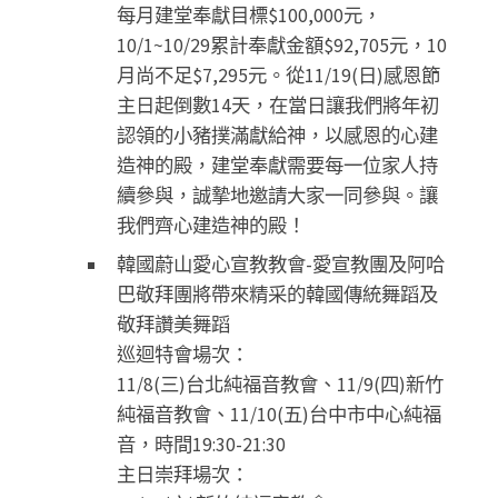
每月建堂奉獻目標$100,000元，
10/1~10/29累計奉獻金額$92,705元，10
月尚不足$7,295元。從11/19(日)感恩節
主日起倒數14天，在當日讓我們將年初
認領的小豬撲滿獻給神，以感恩的心建
造神的殿，建堂奉獻需要每一位家人持
續參與，誠摯地邀請大家一同參與。讓
我們齊心建造神的殿！
韓國蔚山愛心宣教教會-愛宣教團及阿哈
巴敬拜團將帶來精采的韓國傳統舞蹈及
敬拜讚美舞蹈
巡迴特會場次：
11/8(三)台北純福音教會、11/9(四)新竹
純福音教會、11/10(五)台中市中心純福
音，時間19:30-21:30
主日崇拜場次：