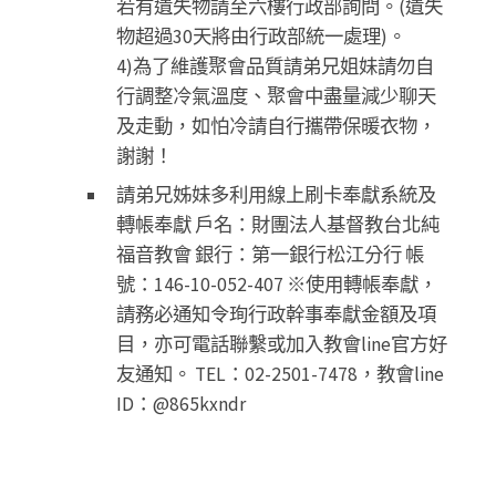
若有遺失物請至六樓行政部詢問。(遺失
物超過30天將由行政部統一處理)。
4)為了維護聚會品質請弟兄姐妹請勿自
行調整冷氣溫度、聚會中盡量減少聊天
及走動，如怕冷請自行攜帶保暖衣物，
謝謝！
請弟兄姊妹多利用線上刷卡奉獻系統及
轉帳奉獻 戶名：財團法人基督教台北純
福音教會 銀行：第一銀行松江分行 帳
號：146-10-052-407 ※使用轉帳奉獻，
請務必通知令珣行政幹事奉獻金額及項
目，亦可電話聯繫或加入教會line官方好
友通知。 TEL：02-2501-7478，教會line
ID：@865kxndr