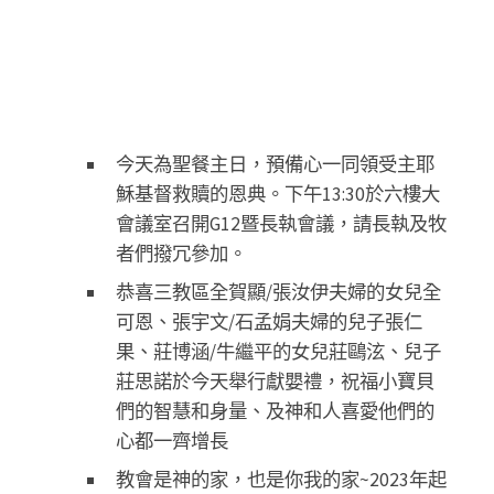
今天為聖餐主日，預備心一同領受主耶
穌基督救贖的恩典。下午13:30於六樓大
會議室召開G12暨長執會議，請長執及牧
者們撥冗參加。
恭喜三教區全賀顯/張汝伊夫婦的女兒全
可恩、張宇文/石孟娟夫婦的兒子張仁
果、莊博涵/牛繼平的女兒莊鷗泫、兒子
莊思諾於今天舉行獻嬰禮，祝福小寶貝
們的智慧和身量、及神和人喜愛他們的
心都一齊增長
教會是神的家，也是你我的家~2023年起