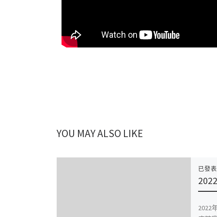
YOU MAY ALSO LIKE
已發
20
202