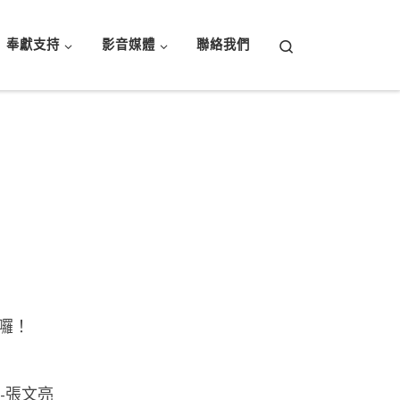
Search
奉獻支持
影音媒體
聯絡我們
囉！
授-張文亮