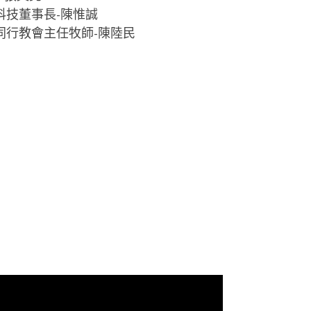
益科技董事長-陳惟誠
神同行教會主任牧師-陳陸民