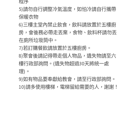
程序
5)請勿自行調整冷氣溫度，如怕冷請自行攜帶
保暖衣物
6)三樓主堂內禁止飲食，飲料請放置於五樓廚
房，會後務必帶走丟棄，食物、飲料杯請勿丟
在廁所垃圾筒中。
7)若訂購餐飲請放置於五樓廚房。
8)聚會後請記得帶走個人物品，遺失物請至六
樓行政部詢問。(遺失物超過30天將統一處
理)。
9)如有物品要奉獻給教會，請至行政部詢問。
10)請多使用樓梯，電梯留給需要的人，謝謝！