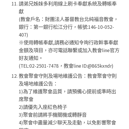
請弟兄姊妹多利用線上刷卡奉獻系統及轉帳奉
獻
(教會戶名：財團法人基督教台北純福音教會，
銀行：第一銀行松江分行，帳號:146-10-052-
407)
※使用轉帳奉獻,請務必通知令珣行政幹事奉獻
金額及項目，亦可電話聯繫或加入教會line官方
好友通知。
(TEL:02-2501-7478，教會line ID:@865kxndr)
教會聚會守則及場地維護公告：教會聚會守則
及場地維護公告：
1)為了維護聚會品質，請預備心提前或準時出
席聚會
2)請優先入座紅色椅子
3)聚會前請將手機關機或轉靜音
4)聚會中盡量減少聊天及走動，以免影響聚會