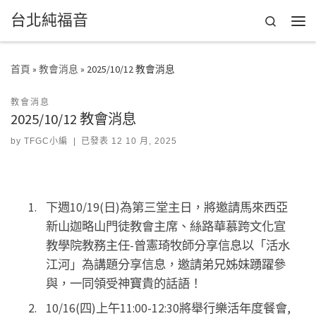
台北純福音
Skip to content
Search
首頁
»
教會消息
»
2025/10/12 教會消息
教會消息
2025/10/12 教會消息
by
TFGC小編
|
已發表
12 10 月, 2025
下週10/19(日)為第三堂主日，將邀請馬來西亞
新山迦略山門徒教會主席、絲路華慕跨文化宣
教學院教務主任-曾憲琦牧師分享信息以「活水
江河」為講題分享信息，邀請弟兄姊妹踴躍參
與，一同領受神寶貴的話語！
10/16(四)上午11:00-12:30將舉行樂活年度餐會,