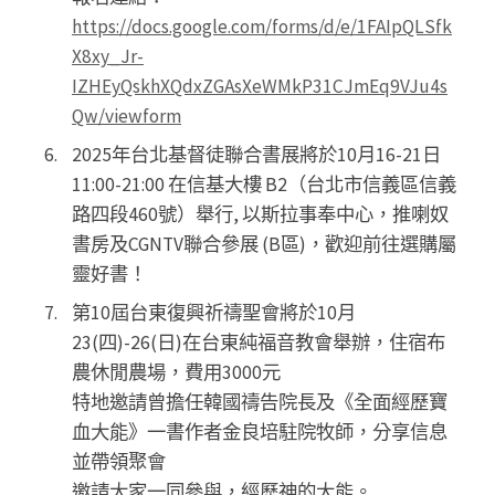
https://docs.google.com/forms/d/e/1FAIpQLSfk
X8xy_Jr-
IZHEyQskhXQdxZGAsXeWMkP31CJmEq9VJu4s
Qw/viewform
2025年台北基督徒聯合書展將於10月16-21日
11:00-21:00 在信基大樓 B2（台北市信義區信義
路四段460號）舉行, 以斯拉事奉中心，推喇奴
書房及CGNTV聯合參展 (B區)，歡迎前往選購屬
靈好書！
第10屆台東復興祈禱聖會將於10月
23(四)-26(日)在台東純福音教會舉辦，住宿布
農休閒農場，費用3000元
特地邀請曾擔任韓國禱告院長及《全面經歷寶
血大能》一書作者金良培駐院牧師，分享信息
並帶領聚會
邀請大家一同參與，經歷神的大能。