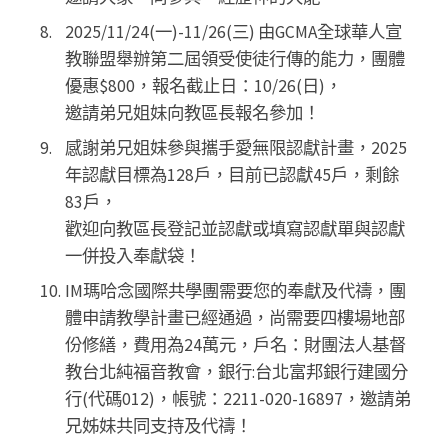
2025/11/24(一)-11/26(三) 由GCMA全球華人宣
教聯盟舉辦第二屆領受使徒行傳的能力，團體
優惠$800，報名截止日：10/26(日)，
邀請弟兄姐妹向教區長報名參加！
感謝弟兄姐妹參與攜手愛無限認獻計畫，2025
年認獻目標為128戶，目前已認獻45戶，剩餘
83戶，
歡迎向教區長登記並認獻或填寫認獻單與認獻
一併投入奉獻袋！
IM瑪哈念國際共學團需要您的奉獻及代禱，團
體申請教學計畫已經通過，尚需要四樓場地部
份修繕，費用為24萬元，戶名：財團法人基督
教台北純福音教會，銀行:台北富邦銀行建國分
行(代碼012)，帳號：2211-020-16897，邀請弟
兄姊妹共同支持及代禱！