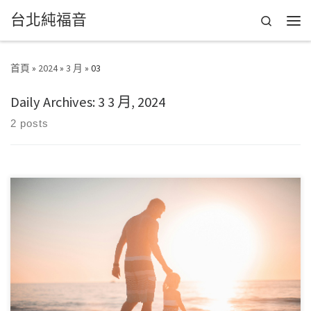
台北純福音
Skip to content
Search
Men
首頁
»
2024
»
3 月
»
03
Daily Archives:
3 3 月, 2024
2 posts
離開學校之後，大家都害怕考試吧？尤其中年職業婦女如我，家庭
生活忙碌又幸好工作穩定，其實不會想要做些什 […]