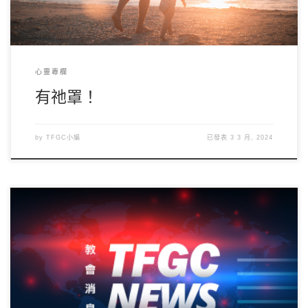
心靈專欄
有祂罩！
by
TFGC小編
已發表
3 3 月, 2024