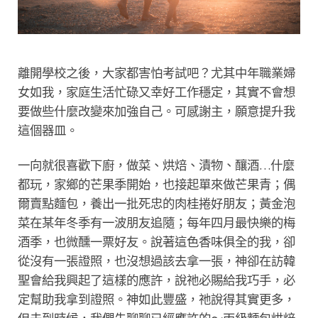
離開學校之後，大家都害怕考試吧？尤其中年職業婦
女如我，家庭生活忙碌又幸好工作穩定，其實不會想
要做些什麼改變來加強自己。可感謝主，願意提升我
這個器皿。
一向就很喜歡下廚，做菜、烘焙、漬物、釀酒…什麼
都玩，家鄉的芒果季開始，也接起單來做芒果青；偶
爾賣點麵包，養出一批死忠的肉桂捲好朋友；黃金泡
菜在某年冬季有一波朋友追隨；每年四月最快樂的梅
酒季，也微醺一票好友。說著這色香味俱全的我，卻
從沒有一張證照，也沒想過該去拿一張，神卻在訪韓
聖會給我興起了這樣的應許，說祂必賜給我巧手，必
定幫助我拿到證照。神如此豐盛，祂說得其實更多，