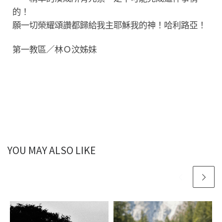
的！
願一切榮耀頌讚都歸給我主耶穌我的神！哈利路亞！
第一教區／林Ｏ汶姊妹
YOU MAY ALSO LIKE