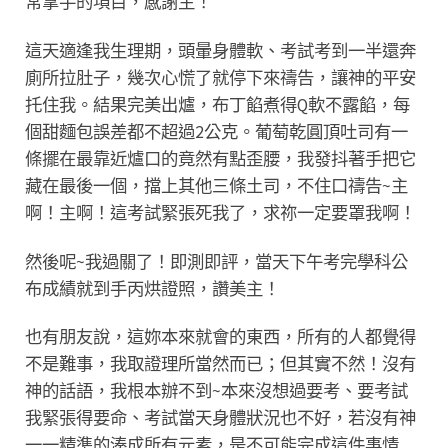
常拿手的項目，感謝主！
這天適逢我生理期，頭暈身體軟、考試考到一半還奔
廁所拉肚子，幾次心慌了就停下來禱告，讓神的平安
托住我。結果完美出爐，布丁餡煮得Q軟不露餡，每
個甜麵包誤差都不超過2公克。葡萄乾圓頂吐司有一
條擺在最靠近爐口的竟然有點歪腰，我發抖著手把它
藏在最後一個，擋上其他三條土司，不住口禱告~主
啊！主啊！這考試緊張死我了，求祢一定要罩我啊！
然後呢~我過關了！即測即評，當天下午考完學科公
布成績就到手丙烘證照，讚美主！
也有朋友說，這妳本來就會的東西，所有的人都覺得
不是難事，我取證理所當然而已；但其實不然！沒有
神的話語，我根本辦不到~本來沒想過要考、要考試
我緊張得要命、考試當天身體狀況也不好，若沒有神
一一精準的湊成所有元素，是不可能完成這件事情