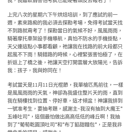
我，我雖軟弱害怕考試也能硬著頭皮去報名了！
上完八次的星期六下午烘焙培訓，到了應試的前一
週，素來路痴的我必須去探勘考場，免得考試當天找
不到路就甭考了！探勘當日的氣候不好，風風雨雨，
騎著摩托車架設手機導航，真怕不防水的手機掛點，
天父連這點小事都看顧，祂讓我在找路的前大段都只
起風不下雨！騎錯路的時候，心裡緊張害怕極了，在
折返上了橋之後，祂讓天空打開雲層大放陽光，告訴
我：孩子，我與妳同在！
考試當天是11月11日光棍節，我單槍匹馬前往，一樣
是風風雨雨的天氣，神卻為我盛住整片天的雨，直到
我在騎樓找到位置、停好車，這才傾盆！神讓我排到
一號准考生，要抽考題，感謝主~我沒有抽到大魔王”
五峰吐司”，這個最怕做出高高低低的峰丘啊！我抽
到了”葡萄乾圓頂吐司”和”布丁餡甜麵包”，正是我非