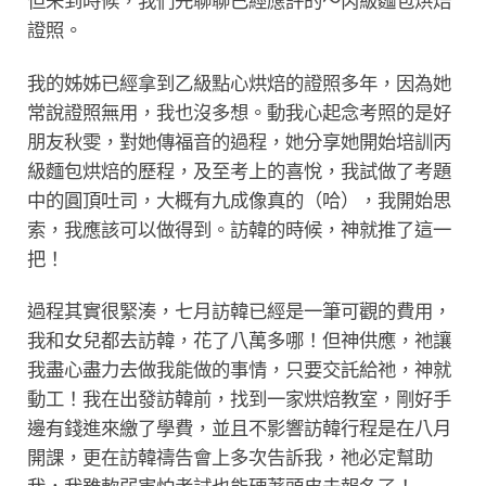
但未到時候，我們先聊聊已經應許的～丙級麵包烘焙
證照。
我的姊姊已經拿到乙級點心烘焙的證照多年，因為她
常說證照無用，我也沒多想。動我心起念考照的是好
朋友秋雯，對她傳福音的過程，她分享她開始培訓丙
級麵包烘焙的歷程，及至考上的喜悅，我試做了考題
中的圓頂吐司，大概有九成像真的（哈），我開始思
索，我應該可以做得到。訪韓的時候，神就推了這一
把！
過程其實很緊湊，七月訪韓已經是一筆可觀的費用，
我和女兒都去訪韓，花了八萬多哪！但神供應，祂讓
我盡心盡力去做我能做的事情，只要交託給祂，神就
動工！我在出發訪韓前，找到一家烘焙教室，剛好手
邊有錢進來繳了學費，並且不影響訪韓行程是在八月
開課，更在訪韓禱告會上多次告訴我，祂必定幫助