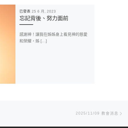
已發表
25 6 月, 2023
忘記背後、努力面前
感謝神！讓我在姊姊身上看見神的慈愛
和榮耀，姊 […]
Ne
2025/11/09 教會消息