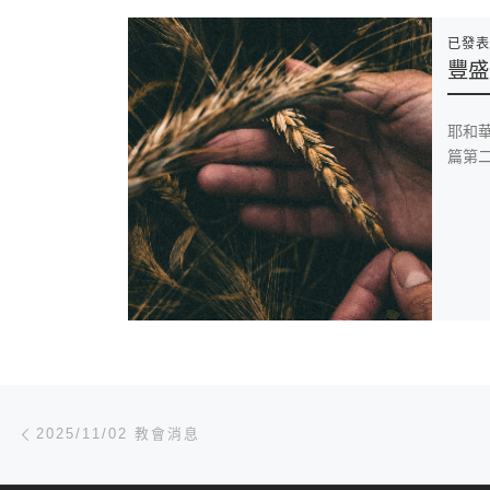
已發
豐盛
耶和
篇第二
文章導航
Previous post
2025/11/02 教會消息